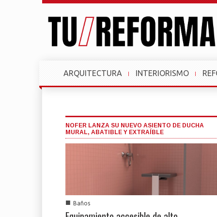
ARQUITECTURA
INTERIORISMO
RE
NOFER LANZA SU NUEVO ASIENTO DE DUCHA
MURAL, ABATIBLE Y EXTRAÍBLE
■
Baños
Equipamiento accesible de alto