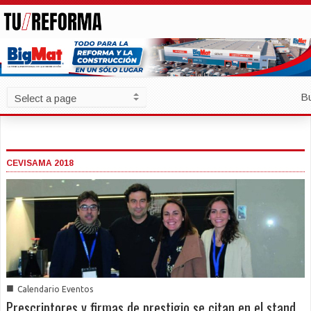
B
CEVISAMA 2018
■
Calendario Eventos
Prescriptores y firmas de prestigio se citan en el stand