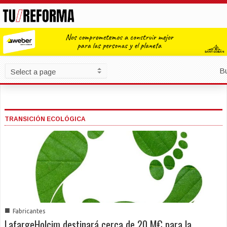
B
TRANSICIÓN ECOLÓGICA
■
Fabricantes
LafargeHolcim destinará cerca de 20 M€ para la