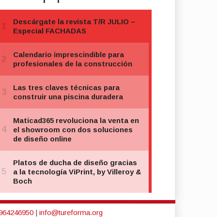
964246950
|
info@tureforma.org