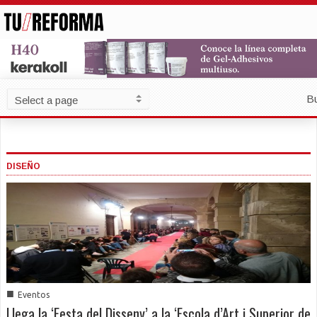
B
DISEÑO
■
Eventos
Llega la ‘Festa del Disseny’ a la ‘Escola d’Art i Superior de