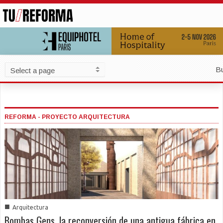
B
REFORMA - PROYECTO ARQUITECTURA
■
Arquitectura
Bombas Gens, la reconversión de una antigua fábrica en