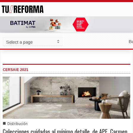
B
CERSAIE 2021
■
Distribución
Colecciones cuidadas al mínimo detalle, de APE, Carmen