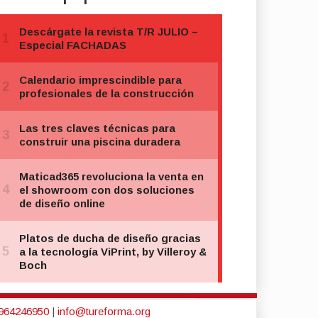
964246950
|
info@tureforma.org