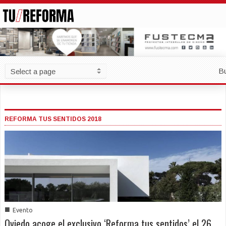
B
REFORMA TUS SENTIDOS 2018
■
Evento
Oviedo acoge el exclusivo ‘Reforma tus sentidos’ el 26