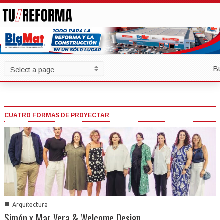
B
CUATRO FORMAS DE PROYECTAR
■
Arquitectura
Simón x Mar Vera & Welcome Design