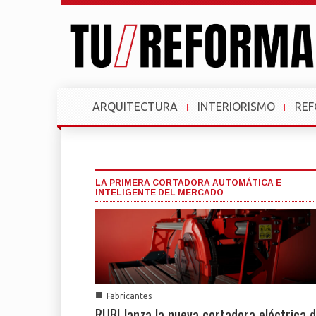
ARQUITECTURA
INTERIORISMO
RE
LA PRIMERA CORTADORA AUTOMÁTICA E
INTELIGENTE DEL MERCADO
■
Fabricantes
RUBI lanza la nueva cortadora eléctrica 