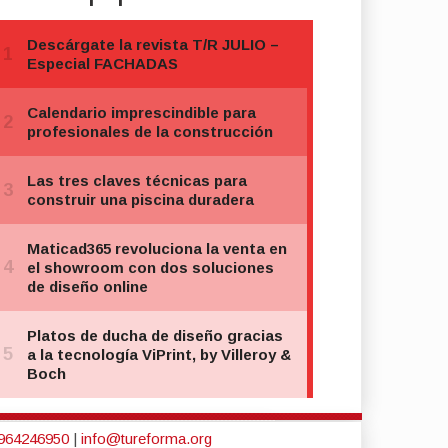
964246950
|
info@tureforma.org