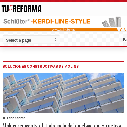
B
SOLUCIONES CONSTRUCTIVAS DE MOLINS
■
Fabricantes
Molins reinventa el ‘todo incluido’ en clave constructiva