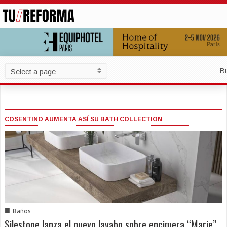
B
COSENTINO AUMENTA ASÍ SU BATH COLLECTION
■
Baños
Silestone lanza el nuevo lavabo sobre encimera “Marie”