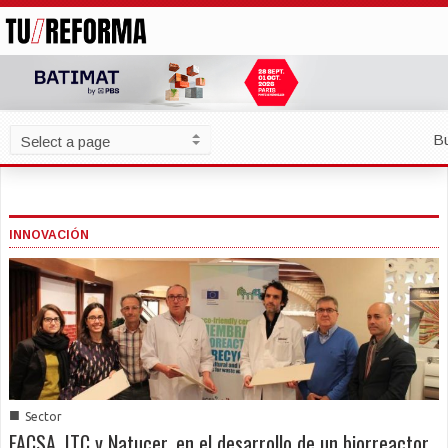
B
INNOVACIÓN
■
Sector
FACSA, ITC y Natucer, en el desarrollo de un biorreactor