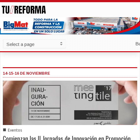
B
14-15-16 DE NOVIEMBRE
■
Eventos
Comienzan las II Jornadas de Innovación en Promoción