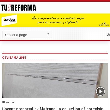
B
CEVISAMA 2015
■
Actos
Covent proposed by Metropol, a collection of porcelain