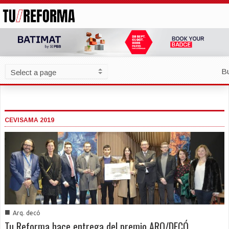
B
CEVISAMA 2019
■
Arq. decó
Tu Reforma hace entrega del premio ARQ/DECÓ