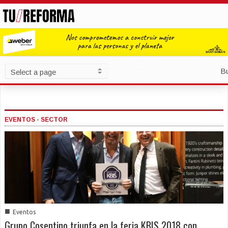
B
EVENTOS - SECTOR
■
Eventos
Grupo Cosentino triunfa en la feria KBIS 2018 con