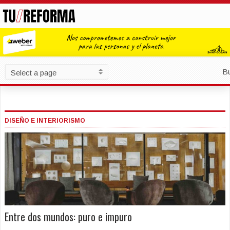
B
DISEÑO E INTERIORISMO
Entre dos mundos: puro e impuro