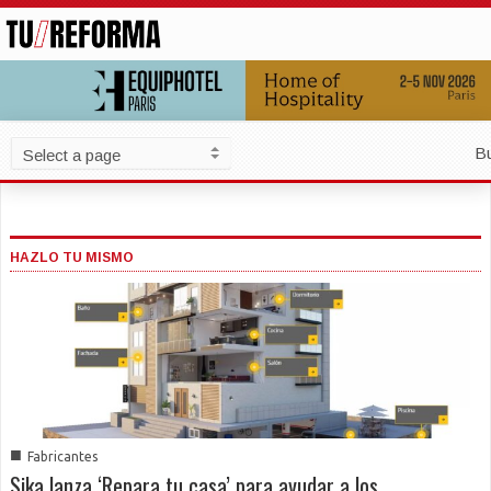
B
HAZLO TU MISMO
■
Fabricantes
Sika lanza ‘Repara tu casa’ para ayudar a los