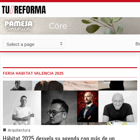
B
FERIA HABITAT VALENCIA 2025
■
Arquitectura
Hábitat 2025 desvela su agenda con más de un