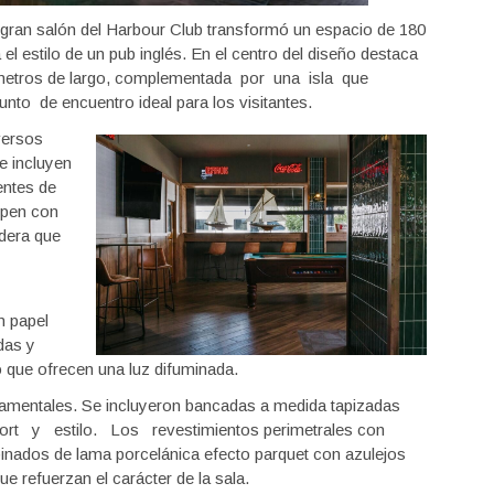
l gran salón del Harbour Club transformó un espacio de 180
 estilo de un pub inglés. En el centro del diseño destaca
metros de largo, complementada por una isla que
 de encuentro ideal para los visitantes.
iversos
e incluyen
entes de
mpen con
adera que
n papel
das y
o que ofrecen una luz difuminada.
damentales. Se incluyeron bancadas a medida tapizadas
 y estilo. Los revestimientos perimetrales con
nados de lama porcelánica efecto parquet con azulejos
e refuerzan el carácter de la sala.