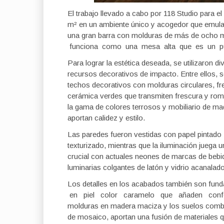
El trabajo llevado a cabo por 118 Studio para e
m² en un ambiente único y acogedor que emula el
una gran barra con molduras de más de ocho 
funciona como una mesa alta que es un punto
Para lograr la estética deseada, se utilizaron d
recursos decorativos de impacto. Entre ellos, s
techos decorativos con molduras circulares, fr
cerámica verdes que transmiten frescura y ro
la gama de colores terrosos y mobiliario de m
aportan calidez y estilo.
Las paredes fueron vestidas con papel pintado
texturizado, mientras que la iluminación juega u
crucial con actuales neones de marcas de bebi
luminarias colgantes de latón y vidrio acanalad
Los detalles en los acabados también son fun
en piel color caramelo que añaden confort
molduras en madera maciza y los suelos combi
de mosaico, aportan una fusión de materiales qu