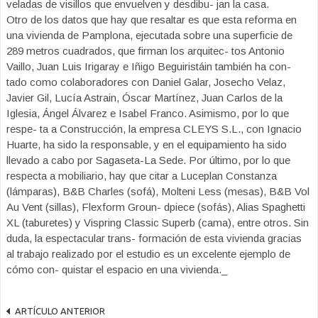
veladas de visillos que envuelven y desdibu- jan la casa.
Otro de los datos que hay que resaltar es que esta reforma en
una vivienda de Pamplona, ejecutada sobre una superficie de
289 metros cuadrados, que firman los arquitec- tos Antonio
Vaillo, Juan Luis Irigaray e Iñigo Beguiristáin también ha con-
tado como colaboradores con Daniel Galar, Josecho Velaz,
Javier Gil, Lucía Astrain, Óscar Martínez, Juan Carlos de la
Iglesia, Ángel Álvarez e Isabel Franco. Asimismo, por lo que
respe- ta a Construcción, la empresa CLEYS S.L., con Ignacio
Huarte, ha sido la responsable, y en el equipamiento ha sido
llevado a cabo por Sagaseta-La Sede. Por último, por lo que
respecta a mobiliario, hay que citar a Luceplan Constanza
(lámparas), B&B Charles (sofá), Molteni Less (mesas), B&B Vol
Au Vent (sillas), Flexform Groun- dpiece (sofás), Alias Spaghetti
XL (taburetes) y Vispring Classic Superb (cama), entre otros. Sin
duda, la espectacular trans- formación de esta vivienda gracias
al trabajo realizado por el estudio es un excelente ejemplo de
cómo con- quistar el espacio en una vivienda._
ARTÍCULO ANTERIOR