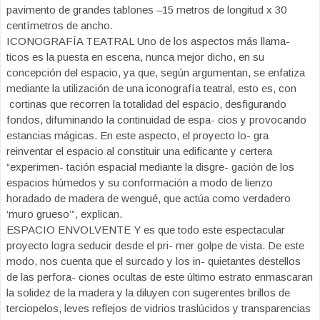
pavimento de grandes tablones –15 metros de longitud x 30
centímetros de ancho.
ICONOGRAFÍA TEATRAL Uno de los aspectos más llama-
ticos es la puesta en escena, nunca mejor dicho, en su
concepción del espacio, ya que, según argumentan, se enfatiza
mediante la utilización de una iconografía teatral, esto es, con
cortinas que recorren la totalidad del espacio, desfigurando
fondos, difuminando la continuidad de espa- cios y provocando
estancias mágicas. En este aspecto, el proyecto lo- gra
reinventar el espacio al constituir una edificante y certera
“experimen- tación espacial mediante la disgre- gación de los
espacios húmedos y su conformación a modo de lienzo
horadado de madera de wengué, que actúa como verdadero
‘muro grueso’”, explican.
ESPACIO ENVOLVENTE Y es que todo este espectacular
proyecto logra seducir desde el pri- mer golpe de vista. De este
modo, nos cuenta que el surcado y los in- quietantes destellos
de las perfora- ciones ocultas de este último estrato enmascaran
la solidez de la madera y la diluyen con sugerentes brillos de
terciopelos, leves reflejos de vidrios traslúcidos y transparencias