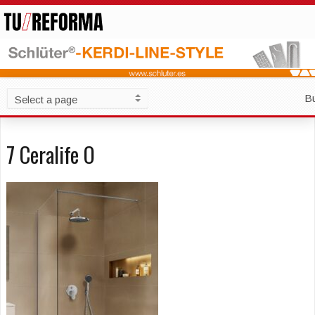
B
7 Ceralife O