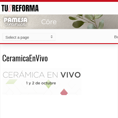
B
CeramicaEnVivo