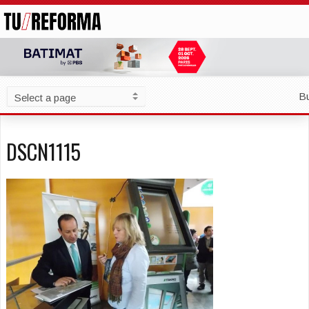
B
DSCN1115