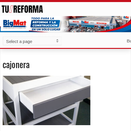
B
cajonera