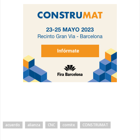
acuerdo
alianza
CNC
comite
CONSTRUMAT