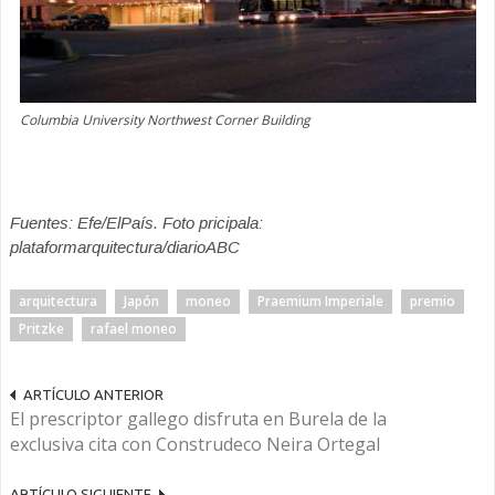
Columbia University Northwest Corner Building
Fuentes: Efe/ElPaís. Foto pricipala:
plataformarquitectura/diarioABC
arquitectura
Japón
moneo
Praemium Imperiale
premio
Pritzke
rafael moneo
ARTÍCULO ANTERIOR
El prescriptor gallego disfruta en Burela de la
exclusiva cita con Construdeco Neira Ortegal
ARTÍCULO SIGUIENTE