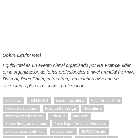
Sobre EquipHotel
EquipHotel es un evento bienal organizado por
RX France
, líder
en la organización de ferias profesionales a nivel mundial (MIPIM,
Batimat, Paris Photo, entre otras), en colaboración con un
ecosistema global de socios profesionales
bienestar
cONTRACT
diseño hotelero
EquipHotel 2026
hospitalidad plural
hospitality design
Hosteleria
interiorismo hotelero
Lola Rúa
Mar Vera
networking profesional
París Expo Porte de Versailles
proveedores contract.
restauración
ROOM Diseño