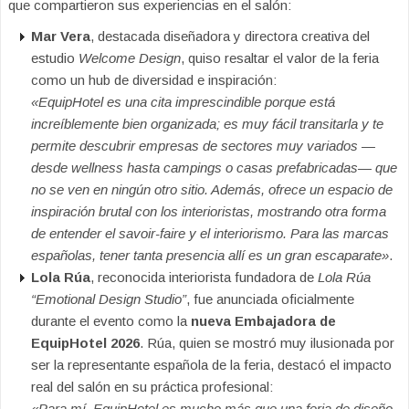
que compartieron sus experiencias en el salón:
Mar Vera
, destacada diseñadora y directora creativa del
estudio
Welcome Design
, quiso resaltar el valor de la feria
como un hub de diversidad e inspiración:
«EquipHotel es una cita imprescindible porque está
increíblemente bien organizada; es muy fácil transitarla y te
permite descubrir empresas de sectores muy variados —
desde wellness hasta campings o casas prefabricadas— que
no se ven en ningún otro sitio. Además, ofrece un espacio de
inspiración brutal con los interioristas, mostrando otra forma
de entender el savoir-faire y el interiorismo. Para las marcas
españolas, tener tanta presencia allí es un gran escaparate»
.
Lola Rúa
, reconocida interiorista fundadora de
Lola Rúa
“Emotional Design Studio”
, fue anunciada oficialmente
durante el evento como la
nueva Embajadora de
EquipHotel 2026
. Rúa, quien se mostró muy ilusionada por
ser la representante española de la feria, destacó el impacto
real del salón en su práctica profesional:
«Para mí, EquipHotel es mucho más que una feria de diseño,