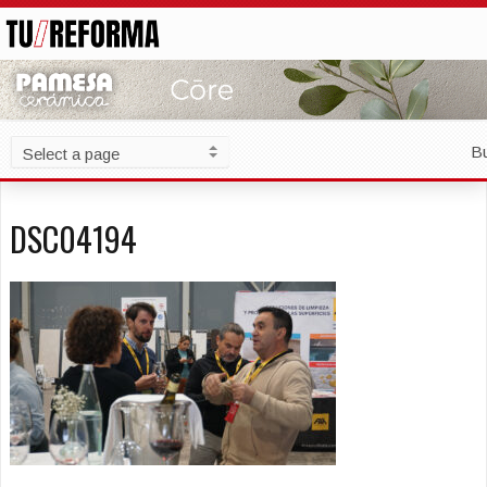
B
DSC04194