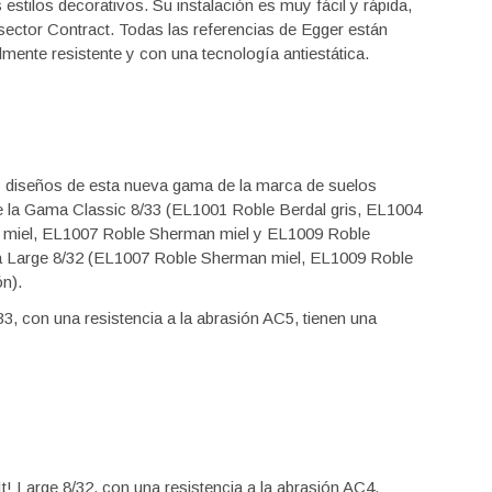
estilos decorativos. Su instalación es muy fácil y rápida,
l sector Contract. Todas las referencias de Egger están
mente resistente y con una tecnología antiestática.
s diseños de esta nueva gama de la marca de suelos
 la Gama Classic 8/33 (EL1001 Roble Berdal gris, EL1004
ia miel, EL1007 Roble Sherman miel y EL1009 Roble
ama Large 8/32 (EL1007 Roble Sherman miel, EL1009 Roble
n).
3, con una resistencia a la abrasión AC5, tienen una
! Large 8/32, con una resistencia a la abrasión AC4,