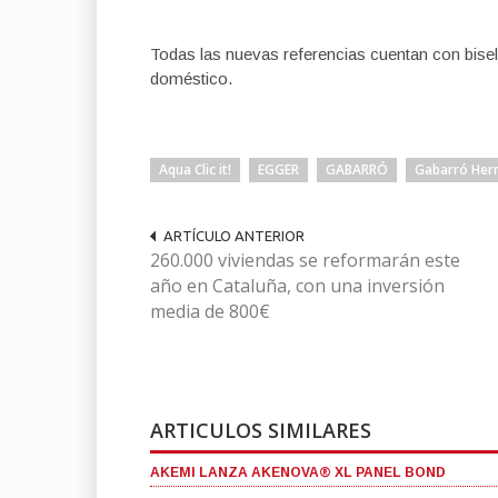
Todas las nuevas referencias cuentan con bisel
doméstico.
Aqua Clic it!
EGGER
GABARRÓ
Gabarró He
ARTÍCULO ANTERIOR
260.000 viviendas se reformarán este
año en Cataluña, con una inversión
media de 800€
ARTICULOS SIMILARES
AKEMI LANZA AKENOVA® XL PANEL BOND