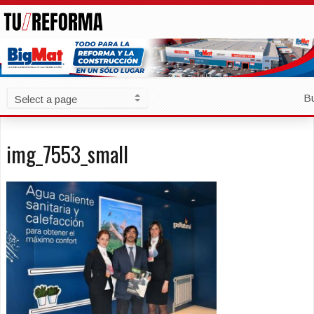
B
img_7553_small