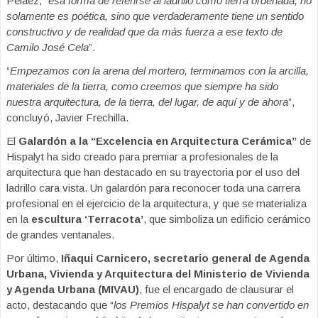
Peláez, “
esa forma de referirse al ladrillo como tierra ordenada, no
solamente es poética, sino que verdaderamente tiene un sentido
constructivo y de realidad que da más fuerza a ese texto de
Camilo José Cela
”.
“
Empezamos con la arena del mortero, terminamos con la arcilla,
materiales de la tierra, como creemos que siempre ha sido
nuestra arquitectura, de la tierra, del lugar, de aquí y de ahora
”,
concluyó, Javier Frechilla.
El
Galardón a la “Excelencia en Arquitectura Cerámica”
de
Hispalyt ha sido creado para premiar a profesionales de la
arquitectura que han destacado en su trayectoria por el uso del
ladrillo cara vista. Un galardón para reconocer toda una carrera
profesional en el ejercicio de la arquitectura, y que se materializa
en la
escultura ‘Terracota’
, que simboliza un edificio cerámico
de grandes ventanales.
Por último,
Iñaqui Carnicero, secretario general de Agenda
Urbana, Vivienda y Arquitectura del Ministerio de Vivienda
y Agenda Urbana (MIVAU)
, fue el encargado de clausurar el
acto, destacando que “
los Premios Hispalyt se han convertido en