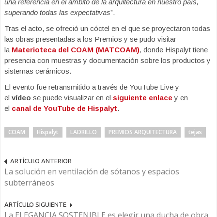
una referencia en el ámbito de la arquitectura en nuestro país,
superando todas las expectativas
”.
Tras el acto, se ofreció un cóctel en el que se proyectaron todas
las obras presentadas a los Premios y se pudo visitar
la
Materioteca del COAM (MATCOAM)
, donde Hispalyt tiene
presencia con muestras y documentación sobre los productos y
sistemas cerámicos.
El evento fue retransmitido a través de YouTube Live y
el
vídeo
se puede visualizar en el
siguiente enlace
y en
el
canal de YouTube de Hispalyt
.
COAM
Hispalyt
LADRILLO
PREMIOS ARQUITECTURA
tejas
ARTÍCULO ANTERIOR
La solución en ventilación de sótanos y espacios
subterráneos
ARTÍCULO SIGUIENTE
La ELEGANCIA SOSTENIBLE es elegir una ducha de obra