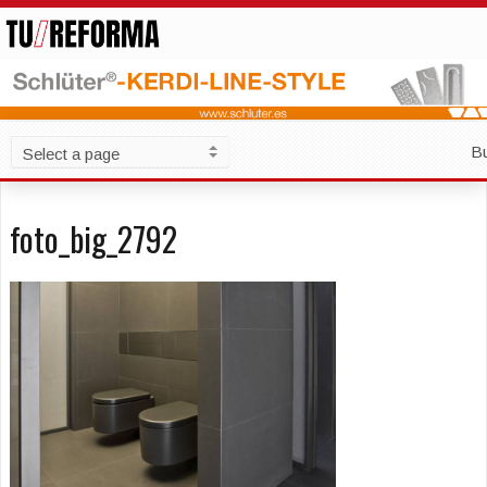
B
foto_big_2792