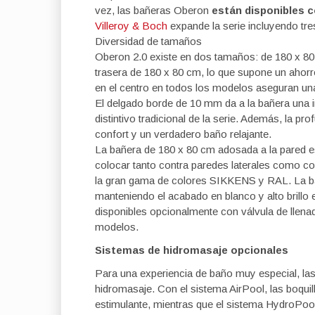
vez, las bañeras Oberon
están disponibles c
Villeroy & Boch
expande la serie incluyendo tr
Diversidad de tamaños
Oberon 2.0 existe en dos tamaños: de 180 x 8
trasera de 180 x 80 cm, lo que supone un ahor
en el centro en todos los modelos aseguran u
El delgado borde de 10 mm da a la bañera una i
distintivo tradicional de la serie. Además, la p
confort y un verdadero baño relajante.
La bañera de 180 x 80 cm adosada a la pared e
colocar tanto contra paredes laterales como cont
la gran gama de colores SIKKENS y RAL. La bañ
manteniendo el acabado en blanco y alto brillo
disponibles opcionalmente con válvula de llenad
modelos.
Sistemas de hidromasaje opcionales
Para una experiencia de baño muy especial, la
hidromasaje. Con el sistema AirPool, las boquil
estimulante, mientras que el sistema HydroPoo