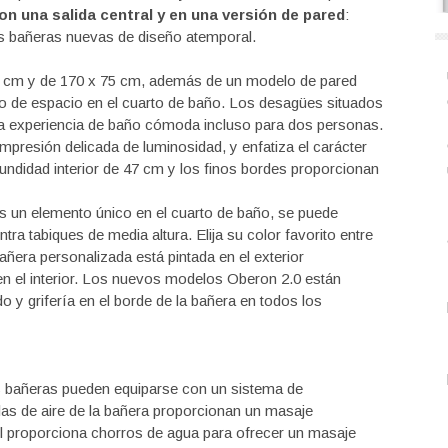
on una salida central y en una versión de pared
:
es bañeras nuevas de diseño atemporal.
0 cm y de 170 x 75 cm, además de un modelo de pared
ro de espacio en el cuarto de baño. Los desagües situados
na experiencia de baño cómoda incluso para dos personas.
mpresión delicada de luminosidad, y enfatiza el carácter
rofundidad interior de 47 cm y los finos bordes proporcionan
s un elemento único en el cuarto de baño, se puede
ra tabiques de media altura. Elija su color favorito entre
era personalizada está pintada en el exterior
 en el interior. Los nuevos modelos Oberon 2.0 están
o y grifería en el borde de la bañera en todos los
s bañeras pueden equiparse con un sistema de
las de aire de la bañera proporcionan un masaje
l proporciona chorros de agua para ofrecer un masaje