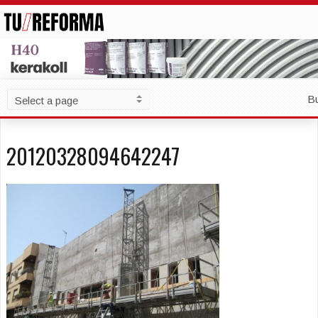
B
20120328094642247