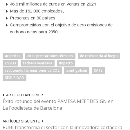
46.6 mil millones de euros en ventas en 2024
Más de 161,000 empleados,
Presentes en 80 países
Comprometidos con el objetivo de cero emisiones de
carbono netas para 2050.
acústicas
altas prestaciones térmicas
de resistencia al fuego
ENVEO
fachada ventilada
impacto
reduciendo las emisiones de CO2
saint gobain
SATE
SEGURIDAD
ARTÍCULO ANTERIOR
Éxito rotundo del evento PAMESA MEETDESIGN en
La Foodieteca de Barcelona
ARTÍCULO SIGUIENTE
RUBI transforma el sector con la innovadora cortadora