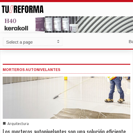
B
MORTEROS AUTONIVELANTES
■
Arquitectura
Los morteros autonivelantes son una solución eficiente