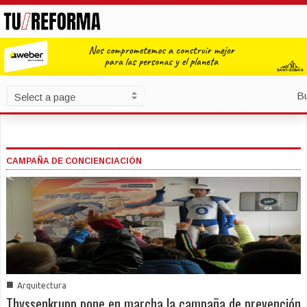
B
CAMPAÑA DE CONCIENCIACIÓN
■
Arquitectura
Thyssenkrupp pone en marcha la campaña de prevención