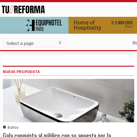
B
NUEVA PROPUESTA
■
Baños
Gala conquista al público con su apuesta por la