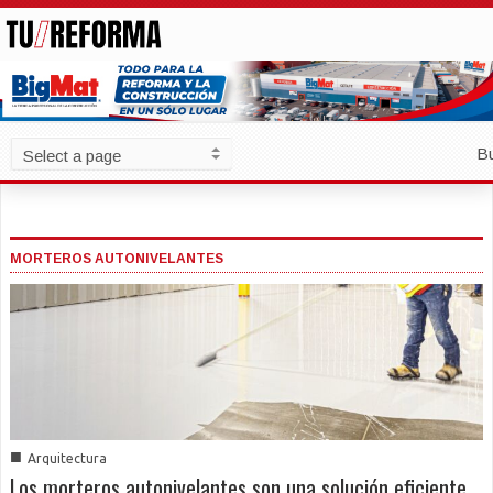
B
MORTEROS AUTONIVELANTES
■
Arquitectura
Los morteros autonivelantes son una solución eficiente