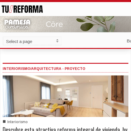
B
INTERIORISMO/ARQUITECTURA - PROYECTO
■
Interiorismo
Descubre esta atractiva reforma integral de vivienda, by