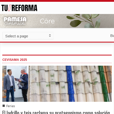
B
CEVISAMA 2025
■
Ferias
El ladrillo y teja reclama su protagonismo como solución