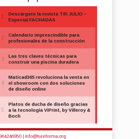
964246950
|
info@tureforma.org