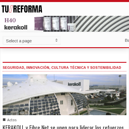
B
SEGURIDAD, INNOVACIÓN, CULTURA TÉCNICA Y SOSTENIBILIDAD
■
Actos
KERAKOLL y Fibre Net se unen para liderar los refuerzos