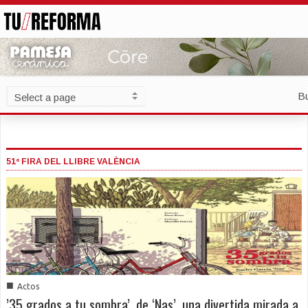
B
51ª FIRA DEL LLIBRE VALÈNCIA
■
Actos
’35 grados a tu sombra’, de ‘Nas’, una divertida mirada a