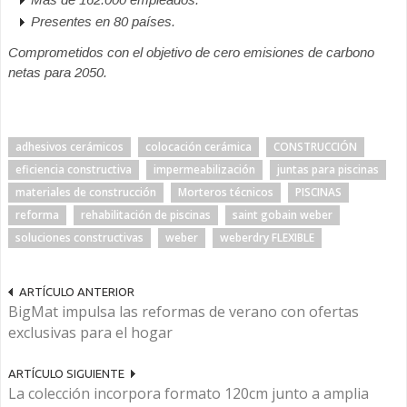
Presentes en 80 países.
Comprometidos con el objetivo de cero emisiones de carbono
netas para 2050.
adhesivos cerámicos
colocación cerámica
CONSTRUCCIÓN
eficiencia constructiva
impermeabilización
juntas para piscinas
materiales de construcción
Morteros técnicos
PISCINAS
reforma
rehabilitación de piscinas
saint gobain weber
soluciones constructivas
weber
weberdry FLEXIBLE
ARTÍCULO ANTERIOR
BigMat impulsa las reformas de verano con ofertas
exclusivas para el hogar
ARTÍCULO SIGUIENTE
La colección incorpora formato 120cm junto a amplia