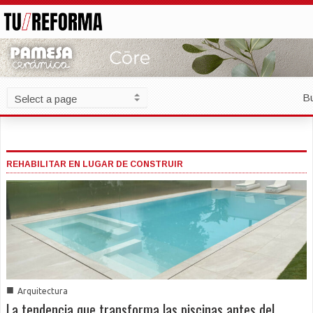
B
REHABILITAR EN LUGAR DE CONSTRUIR
■
Arquitectura
La tendencia que transforma las piscinas antes del